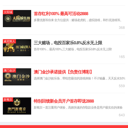
描到攻击防御，从事前到事
断的安全作用。
中、事后的完整解决方案。
未知威胁阻断
行为分析
通过与永利集团官网总站风险
通过独家行为分析引擎，可以
监测平台进行联动，可以对未
对网站上被植入的Webshell做
知威胁进行有效检测。
有效检测，提前发现网站后
门，避免网站成为受控主机，
减少网站被黑客控制并进行恶
意行为的可能。
自学习
对网站结构进行自学习和自发
现，能够准确掌握网站架构。
并针对不同的页面乃至页面元
素做细粒度的安全防护策略。