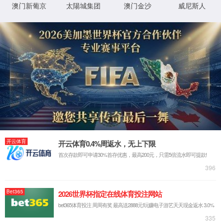
Product overview
产品概述
永利集团官网总站Web应用防火墙(以下简称“VRV-WAF”)是一个保护Web
系统（门户网站、业务系统）免受Web攻击（注入攻击、跨站脚本攻击、恶意
扫描攻击等）的安全防护设备。VRV-WAF提供了业界领先的Web应用攻击防护
能力，通过多种机制的分析检测，能够有效的阻断攻击，保证Web应用合法流
量的正常传输，有效保障网站安全可靠的运行。
Functional features
功能特点
联动功能
旁路阻断
永利集团官网总站Web应用防
在国内独家支持旁路阻断部署
火墙与永利集团官网总站风险
模式。既保证了业务系统的稳
监测平台以及一体化漏洞评估
定性，减少由串接导致的安全
系统形成联动。打造从漏洞扫
风险，又能起到对攻击进行阻