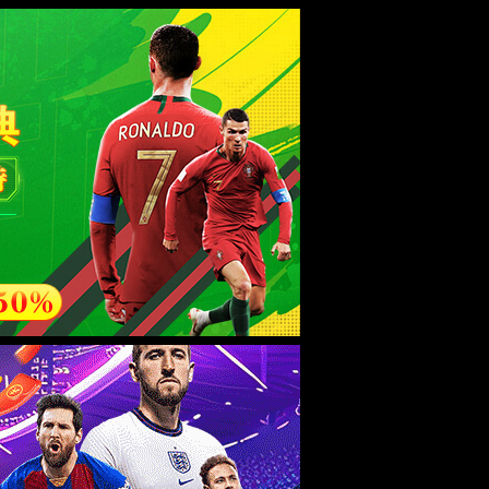
系
市场合作
永利集团官网入口
公司荣誉