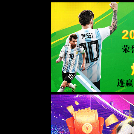
永利集团官网总站入口
首页
解决方案
产
解决方案
产品中心
安全服务
案例中心
下载中心
投资者关系
市场合作
永利集团官网
信创安全
内网安全管理系统解决方案
信创办公私有安全云盘
信创终端一体化管理
关保与等保
等级保护解决方案
关保风险治理解决方案
行业解决方案
能源行业解决方案
电力行业解决方案
金融行业解决方案
医疗健康解决方案
信源密信解决方案
移动办公及安全通信应用
政府“一网协同”
企业协同办公解决方案
内网一体化
主机安全检测响应系统
用户实体行为分析（UEBA）系统
零信任解决方案
商密电子
工控安全
工控网络建设
工控网络安全一体化
安全通信移动办公