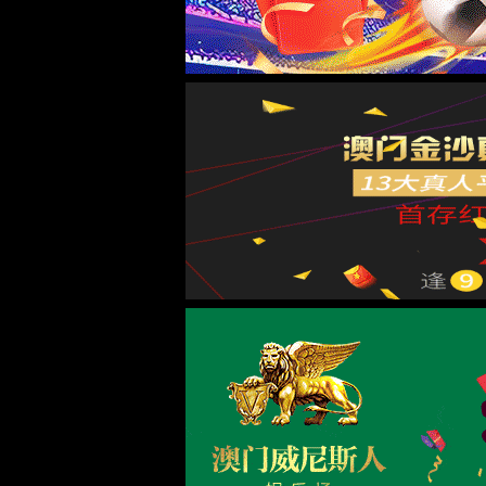
信源密信
信源密信安全即时通信服务器
密信安全AI基座
信源密信@小黑盒
上市公司
网总站综合训练管理系统 产品白皮书 V3.0
永利集团官网总站智慧报表信息管理平台 产品
主机安全
永利集团官网总站信创一体化综合管理
永利集团官网总站主机安全检测响应系统
永
版）
内网安全管理系统
主机监控审计与补丁分发系统
防病毒系统
操作系统安全加固
数据安全
文档发文信息隐写溯源系统
分布式存储系统
永利集团官网总站数据库审计系统（信
文档安全管理系统（信创版）
永利集团官网总站区块链机
永利集团官网总站国产通
计算机终端保密检查
数据备份与恢复系统
容灾备份系统
数据库内容保密检查
数据脱
网络安全
永利集团官网总站高级威胁检测系统
永利集团官网总站上网行为管理系统
永利集团
侵防御监测系统
安全运维审计系统
安全日志审计系统（信创版）
风险监测扫描系统
边界安全
永利集团官网总站互联网接入口检测器系统
永利集团官网总站网络接入控制系统
视
工控安全
工控安全评估系统
工控等保检查工具箱
安全运维管理平台
统一安全管理平台
日志审
安全大数据
安全态势分析系统
网络安全管理系统
动态访问控制系统
售后服务
风险评估服务
网络安全检查
安全教育培训
等保咨询服务
应急响应服务
重保支撑服务