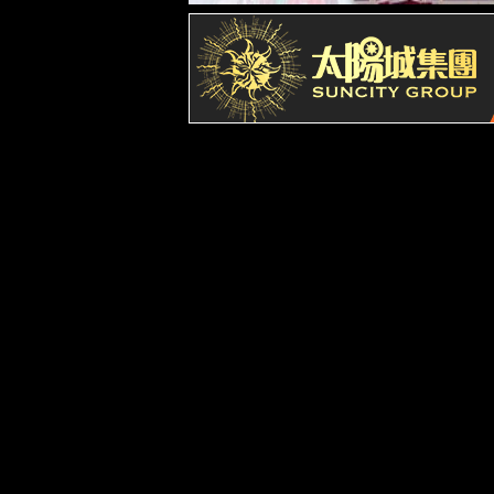
2022
2021
2020
2019
2018
2017
2016
2015
2014
2013
2012
2011
2010
2009
2008
2007
2006
2005