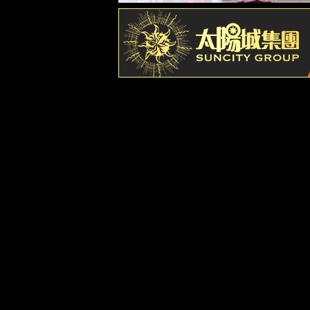
2022
2021
2020
2019
2018
2017
2016
2015
2014
2013
2012
2011
2010
2009
2008
2007
2006
2005