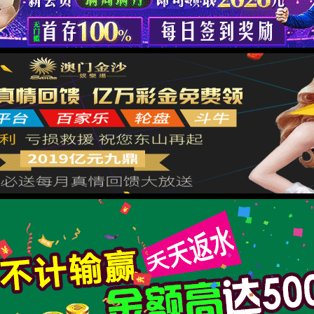
市值分析管理系统
网络安全应急指挥处置平台
永利集团官网总站智慧党建安全平台
白皮书 V3.0
永利集团官网总站安全网盘管理系统 产品技术白皮书 V2.0
永利集团
利集团官网总站终端安全登录系统（信创版）
永利集团官网总站身份鉴别系统
永利集
创版）
永利集团官网总站数据库安全防护系统
永利集团官网总站存储介质信息消除工
用计算机终端保密检查系统（信创版）
数据泄露防护系统
电子文档安全管理（信创版
敏系统
官网总站网络安全审计系统
永利集团官网总站特权账号运维管理系统
永利集团官网总
Web应用防火墙
抗拒绝服务系统
频安全监控系统
网络边界监测系统
计系统
入侵防御系统
永利集团官网总站工控安全态势分析系统
工控安全卫士
工控边